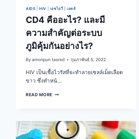
AIDS
|
HIV
|
เอชไอวี
|
เอดส์
CD4 คืออะไร? และมี
ความสำคัญต่อระบบ
ภูมิคุ้มกันอย่างไร?
By
amonpun tasred
กุมภาพันธ์ 5, 2022
HIV เป็นเชื้อไวรัสที่จะทำลายเซลล์เม็ดเลือด
ขาว ซึ่งทำหน้…
CD4
READ MORE
คือ
อะไร?
และ
มี
ความ
สำคัญ
ต่อ