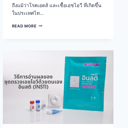
ถึงแม้ว่าโรคเอดส์ และเชื้อเอชไอวี ที่เกิดขึ้น
ในประเทศไท…
เรื่อง
READ MORE
ที่
มัก
เข้าใจ
ผิด
เกี่ยว
กับ
โรค
เอดส์
และ
ผู้
ติด
เชื้อ
เอ
ช
ไอวี