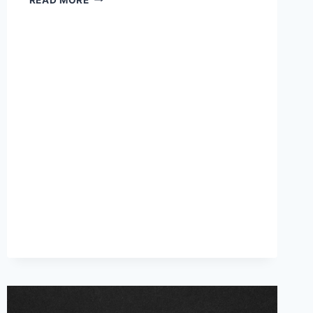
รู้
ก่อน
ใช้
ยา
เพ
ร็พ
(PREP)