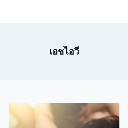
เอชไอวี