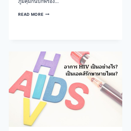
ภูมิคุ้มกันบกพร่อง…
เอ
READ MORE
ช
ไอ
วี
ป้องกัน
ง่าย
กว่า
รักษา