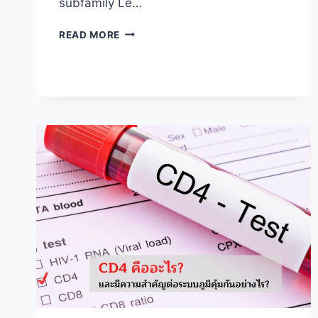
subfamily Le…
ทำความ
READ MORE
รู้จัก
กับ
สาย
พันธุ์
ของ
เชื้อ
เอ
ช
ไอวี